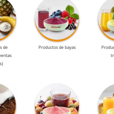
s de
Productos de bayas
Produc
ventas
t
s)