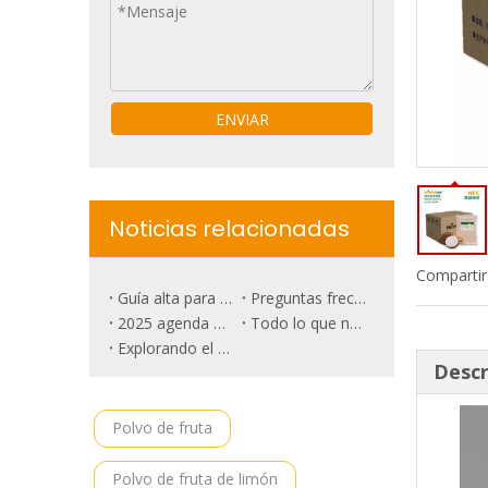
ENVIAR
Noticias relacionadas
Compartir
Guía alta para 6 tipos de naranjas de mandarina.
Preguntas frecuentes sobre el polvo de coco! Todo lo que tienes curiosidad es aquí.
2025 agenda de exposición de alimentos
Todo lo que necesitas saber sobre la ciruela de poda.
Explorando el surgimiento del mercado de frutas de lujo: ¿es la piña rosa el futuro?
Descr
Polvo de fruta
Polvo de fruta de limón