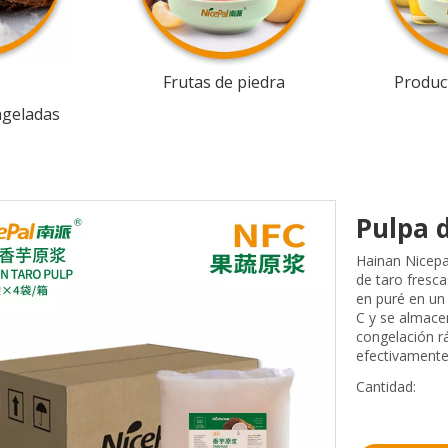
Frutas de piedra
Product
ngeladas
Pulpa 
Hainan Nicepa
de taro fresc
en puré en un
C y se almacen
congelación r
efectivamente 
Cantidad: