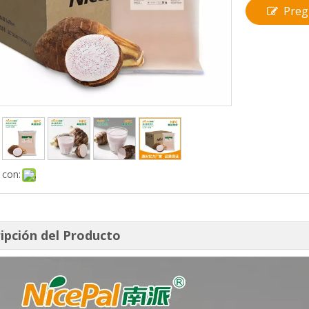
Preg
 con:
ipción del Producto