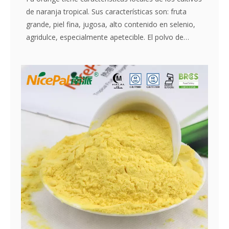
de naranja tropical. Sus características son: fruta
grande, piel fina, jugosa, alto contenido en selenio,
agridulce, especialmente apetecible. El polvo de
naranja Nicepal se selecciona de la naranja fresca de
Hainan elaborada con la tecnología y el
procesamiento de secado por aspersión más
avanzados del mundo, que mantiene bien su
nutrición y aroma de naranja fresca. Disuelto
instantáneamente, fácil de usar.