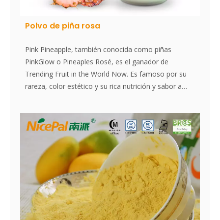
Polvo de piña rosa
Pink Pineapple, también conocida como piñas
PinkGlow o Pineaples Rosé, es el ganador de
Trending Fruit in the World Now. Es famoso por su
rareza, color estético y su rica nutrición y sabor a
cuerpo. El polvo de piña rosa NicePal se selecciona
de la piña rosa fresca en Hainan como materia
prima, hecha por la tecnología y el procesamiento de
secado en aerosol más avanzado del mundo, que
mantiene su nutrición y aroma a la piña fresca.
Disuelto instantáneamente, fácil de usar.