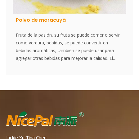
Polvo de maracuyá
Fruta de la pasión, su fruta se puede comer o servir
como verdura, bebidas, se puede convertir en
bebidas aromáticas, también se puede usar para
agregar otras bebidas para mejorar la calidad. El
polvo de maracuyá Nicepal se selecciona de
maracuyá fresca, elaborado con la tecnología y el
procesamiento de secado por aspersión más
avanzados del mundo, que mantiene bien su
nutrición y aroma de maracuyá fresca. Disuelto
instantáneamente, fácil de usar.
Jackie Xu Tina Chen