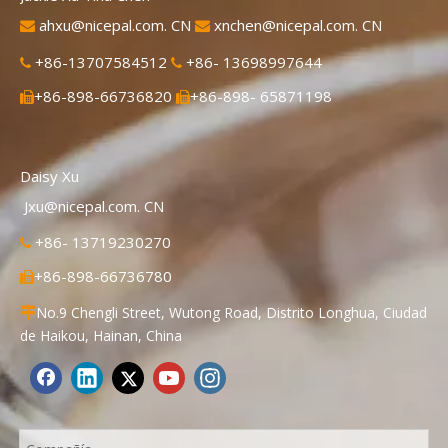
ahxu@nicepal.com. CN
xnchen@nicepal.com. CN


+86-13707584512
+86- 13698997644


+86-898-66736820
+86-898- 65871198


Daisy Xu
Jxu@nicepal.com. CN
+86- 13719230270

+86-898-66736780

No.9 Chengli Street, Wutong Road, Distrito Longhua, Ciudad

de Haikou, Hainan, China