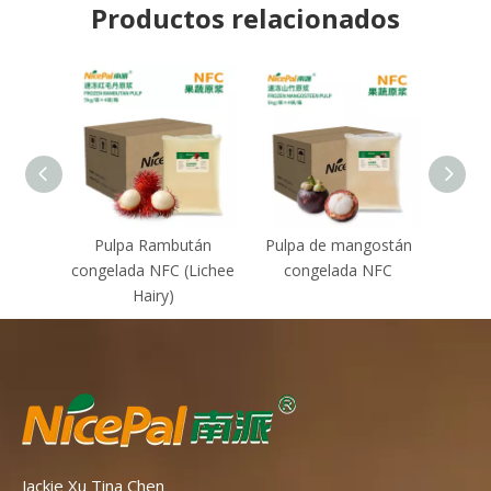
Productos relacionados
Pulpa Rambután
Pulpa de mangostán
NFC
congelada NFC (Lichee
congelada NFC
Thon
Hairy)
(alm
Jackie Xu Tina Chen