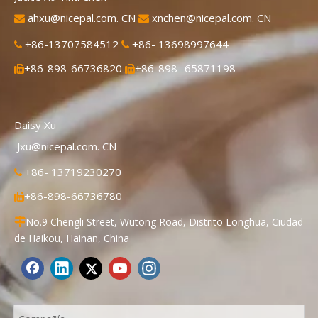
ahxu@nicepal.com. CN
xnchen@nicepal.com. CN


+86-13707584512
+86- 13698997644


+86-898-66736820
+86-898- 65871198


Daisy Xu
Jxu@nicepal.com. CN
+86- 13719230270

+86-898-66736780

No.9 Chengli Street, Wutong Road, Distrito Longhua, Ciudad

de Haikou, Hainan, China