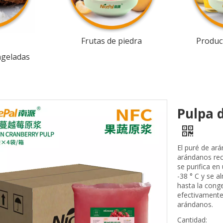
Frutas de piedra
Product
ngeladas
Pulpa 
El puré de ar
arándanos rec
se purifica e
-38 ° C y se a
hasta la cong
efectivamente 
arándanos.
Cantidad: