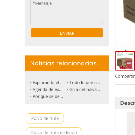
ENVIAR
Noticias relacionadas
Compartir
Explorando el surgimiento del mercado de frutas de lujo: ¿es la piña rosa el futuro?
Todo lo que necesitas saber sobre la ciruela de poda.
Agenda de exhibición de alimentos NICEPAL 2024
Guía definitiva para las raíces de remolacha
Por qué se destaca la sandía de belleza negra
Descr
Polvo de fruta
Polvo de fruta de limón