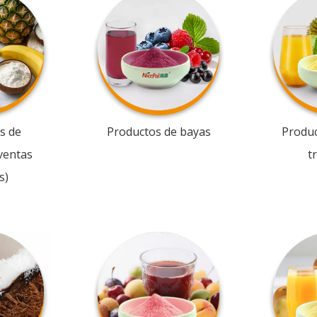
s de
Productos de bayas
Produc
ventas
t
s)