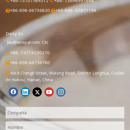
+86-13707584512
+86- 13698997644


+86-898-66736820
+86-898- 65871198


Daisy Xu
Jxu@nicepal.com. CN
+86- 13719230270

+86-898-66736780

No.9 Chengli Street, Wutong Road, Distrito Longhua, Ciudad

de Haikou, Hainan, China