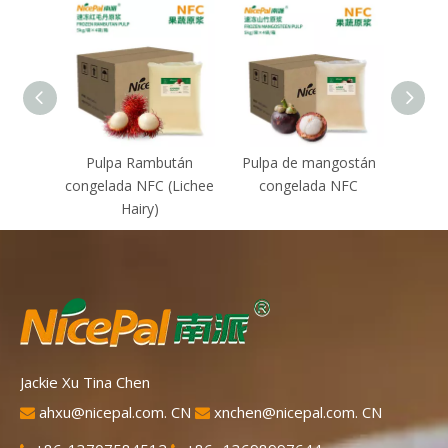
Pulpa Rambután
Pulpa de mangostán
NFC
congelada NFC (Lichee
congelada NFC
Thon
Hairy)
(alm
Jackie Xu Tina Chen
ahxu@nicepal.com. CN
xnchen@nicepal.com. CN

