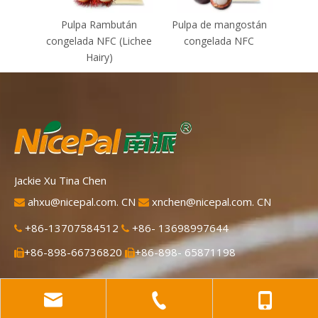
Pulpa Rambután
Pulpa de mangostán
NFC
congelada NFC (Lichee
congelada NFC
Thon
Hairy)
(alm
Jackie Xu Tina Chen
ahxu@nicepal.com. CN
xnchen@nicepal.com. CN


+86-13707584512
+86- 13698997644


+86-898-66736820
+86-898- 65871198


Daisy Xu