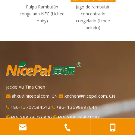
Pulpa Rambután
Jugo de rambután
Jugo
congelada NFC (Lichee
concentrado
c
Hairy)
congelado (lichee
peludo)
Jackie Xu Tina Chen
ahxu@nicepal.com. CN
xnchen@nicepal.com. CN


+86-13707584512
+86- 13698997644


+86-898-66736820
+86-898- 65871198

