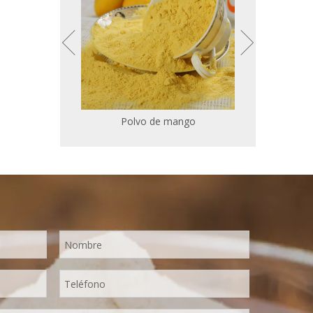
Polvo de plátano
Polvo 