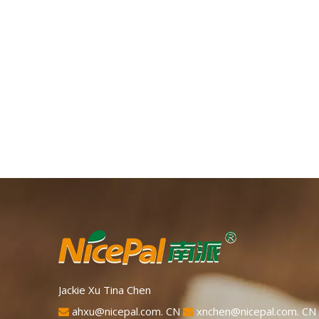
Jackie Xu Tina Chen
ahxu@nicepal.com. CN
xnchen@nicepal.com. CN

