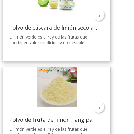
→
Polvo de cáscara de limón seco a granel
El limón verde es el rey de las frutas que
contienen valor medicinal y comestible.
Nicepal Lemon Powder se selecciona de
limón verde fresco de Hainan, elaborado con
la tecnología y el procesamiento de secado
por aspersión más avanzados del mundo,
que mantiene bien su nutrición y aroma a
limón fresco. Disuelto instantáneamente,
fácil de usar.
→
Polvo de fruta de limón Tang para gelatina
El limón verde es el rey de las frutas que