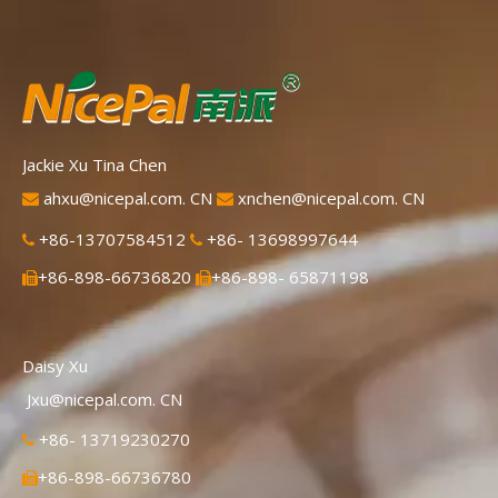
Jackie Xu Tina Chen
ahxu@nicepal.com. CN
xnchen@nicepal.com. CN


+86-13707584512
+86- 13698997644


+86-898-66736820
+86-898- 65871198


Daisy Xu
Jxu@nicepal.com. CN
+86- 13719230270

+86-898-66736780
