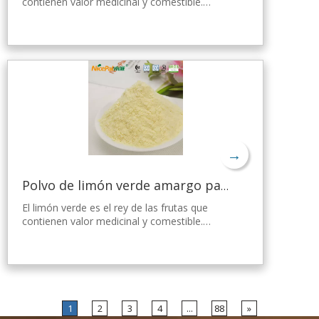
contienen valor medicinal y comestible.
Nicepal Lemon Powder se selecciona de
limón verde fresco de Hainan, elaborado con
la tecnología y el procesamiento de secado
por aspersión más avanzados del mundo,
que mantiene bien su nutrición y aroma a
limón fresco. Disuelto instantáneamente,
fácil de usar.
→
Polvo de limón verde amargo para bajar de peso
El limón verde es el rey de las frutas que
contienen valor medicinal y comestible.
Nicepal Lemon Powder se selecciona de
limón verde fresco de Hainan, elaborado con
la tecnología y el procesamiento de secado
por aspersión más avanzados del mundo,
que mantiene bien su nutrición y aroma a
limón fresco. Disuelto instantáneamente,
1
2
3
4
...
88
»
fácil de usar.