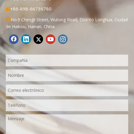
+86-898-66736780

No.9 Chengli Street, Wutong Road, Distrito Longhua, Ciudad

de Haikou, Hainan, China