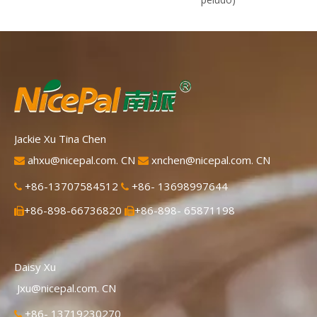
Jackie Xu Tina Chen
ahxu@nicepal.com. CN
xnchen@nicepal.com. CN


+86-13707584512
+86- 13698997644


+86-898-66736820
+86-898- 65871198


Daisy Xu
Jxu@nicepal.com. CN
+86- 13719230270
