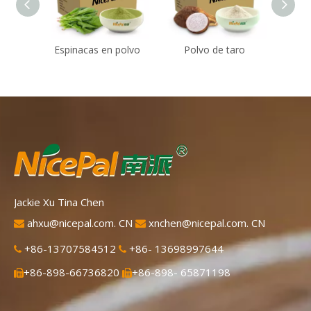
Espinacas en polvo
Polvo de taro
Polvo
Jackie Xu Tina Chen
ahxu@nicepal.com. CN
xnchen@nicepal.com. CN


+86-13707584512
+86- 13698997644


+86-898-66736820
+86-898- 65871198

