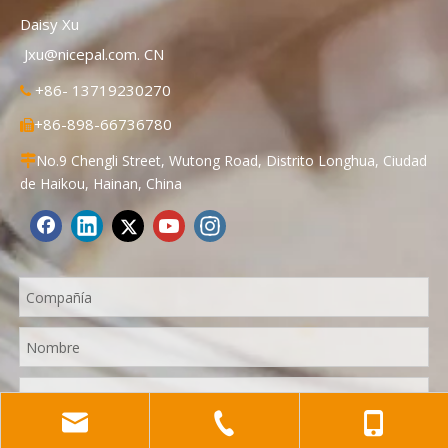
Daisy Xu
Jxu@nicepal.com. CN
+86- 13719230270

+86-898-66736780

No.9 Chengli Street, Wutong Road, Distrito Longhua, Ciudad

de Haikou, Hainan, China