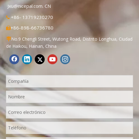
Jxu@nicepal.com. CN
+86- 13719230270

+86-898-66736780

No.9 Chengli Street, Wutong Road, Distrito Longhua, Ciudad

de Haikou, Hainan, China