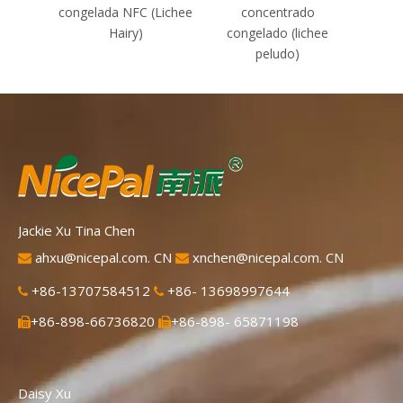
congelada NFC (Lichee
concentrado
c
Hairy)
congelado (lichee
peludo)
Jackie Xu Tina Chen
ahxu@nicepal.com. CN
xnchen@nicepal.com. CN


+86-13707584512
+86- 13698997644


+86-898-66736820
+86-898- 65871198


Daisy Xu