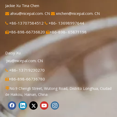
Jackie Xu Tina Chen
ahxu@nicepal.com. CN
xnchen@nicepal.com. CN


+86-13707584512
+86- 13698997644


+86-898-66736820
+86-898- 65871198


Daisy Xu
Jxu@nicepal.com. CN
+86- 13719230270

+86-898-66736780

No.9 Chengli Street, Wutong Road, Distrito Longhua, Ciudad

de Haikou, Hainan, China