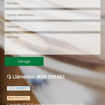
Entregar
Llámenos: 4008 559 662

Copyright
2020 Hainan Nicepal Industry Co., Ltd.
