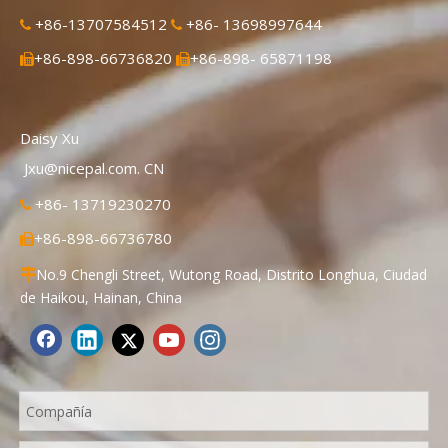
+86-13707584512
+86- 13698997644


+86-898-66736820
+86-898- 65871198


Daisy Xu
Jxu@nicepal.com. CN
+86- 13719230270

+86-898-66736780

No.9 Chengli Street, Wutong Road, Distrito Longhua, Ciudad

de Haikou, Hainan, China