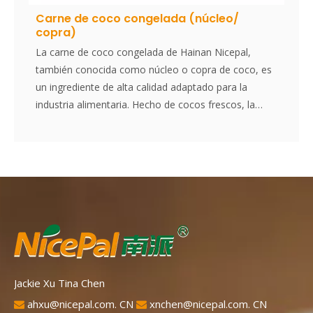
Carne de coco congelada (núcleo/
copra)
La carne de coco congelada de Hainan Nicepal,
también conocida como núcleo o copra de coco, es
un ingrediente de alta calidad adaptado para la
industria alimentaria. Hecho de cocos frescos, la
carne se congela cuidadosamente para preservar su
textura natural, sabor rico y beneficios nutricionales.
Este producto versátil es perfecto para su uso en
postres, bebidas, productos horneados y una
variedad de aplicaciones culinarias, que ofrece un
ingrediente de coco conveniente y consistente para
los fabricantes.
Jackie Xu Tina Chen
ahxu@nicepal.com. CN
xnchen@nicepal.com. CN

