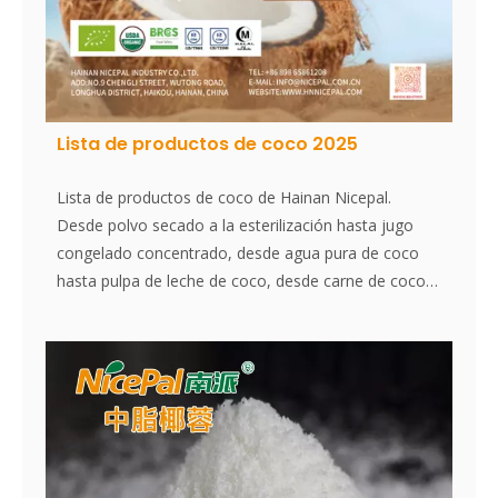
Lista de productos de coco 2025
Lista de productos de coco de Hainan Nicepal.
Desde polvo secado a la esterilización hasta jugo
congelado concentrado, desde agua pura de coco
hasta pulpa de leche de coco, desde carne de coco
hasta coco desecado, desde polvo crudo hasta
tostado, desde polvo de fibra hasta polvo de aceite
... coco joven, coco fragante, coco dorado, agua de
coco rosa natural ...
Guarde esta imagen y consulte nuestros diversos