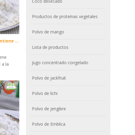
Coco desecado
Productos de proteínas vegetales
Polvo de mango
¿El polvo de leche de coco contiene lácteos?
Lista de productos
iene
Jugo concentrado congelado
 a la
Polvo de jackfruit
Polvo de lichi
Polvo de jengibre
Polvo de Emblica