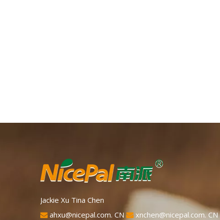
Jackie Xu Tina Chen
ahxu@nicepal.com. CN
xnchen@nicepal.com. CN

