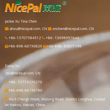
Jackie Xu Tina Chen
ahxu@nicepal.com. CN
xnchen@nicepal.com. CN


+86-13707584512
+86- 13698997644


+86-898-66736820
+86-898- 65871198


Daisy Xu
Jxu@nicepal.com. CN
+86- 13719230270

+86-898-66736780

No.9 Chengli Street, Wutong Road, Distrito Longhua, Ciudad

de Haikou, Hainan, China