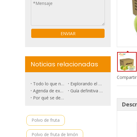
ENVIAR
Noticias relacionadas
Compartir
Todo lo que necesitas saber sobre la ciruela de poda.
Explorando el surgimiento del mercado de frutas de lujo: ¿es la piña rosa el futuro?
Agenda de exhibición de alimentos NICEPAL 2024
Guía definitiva para las raíces de remolacha
Por qué se destaca la sandía de belleza negra
Descr
Polvo de fruta
Polvo de fruta de limón