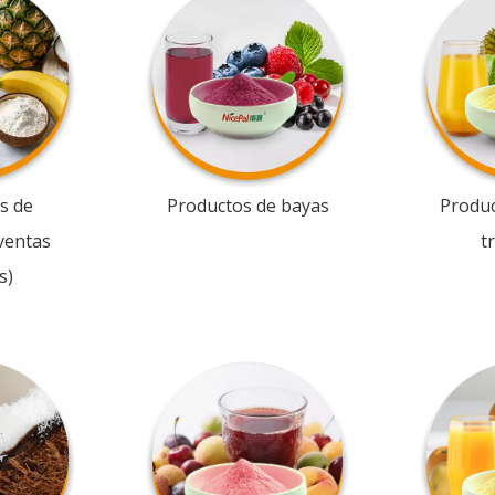
s de
Productos de bayas
Produc
ventas
t
s)