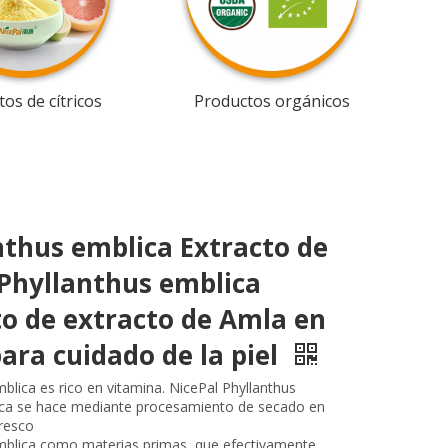
os de cítricos
Productos orgánicos
nthus emblica Extracto de
 Phyllanthus emblica
to de extracto de Amla en
ara cuidado de la piel
blica es rico en vitamina. NicePal Phyllanthus
ica se hace mediante procesamiento de secado en
fresco
mblica como materias primas, que efectivamente