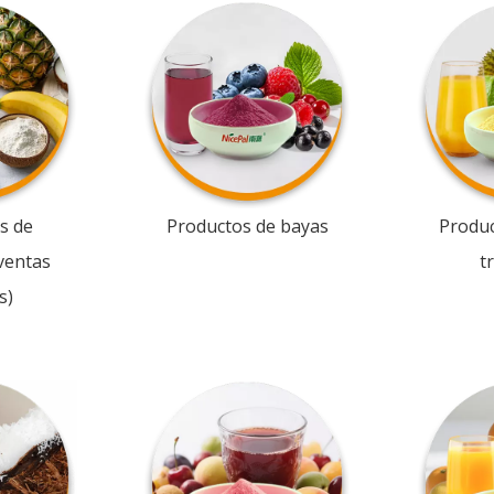
s de
Productos de bayas
Produc
ventas
t
s)