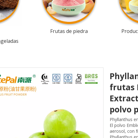
Frutas de piedra
Product
ngeladas
Phylla
frutas
Extrac
polvo p
Phyllanthus em
El polvo Embl
aerosol, con 
Phyllanthus e