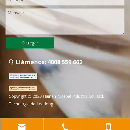
Entregar
Llámenos: 4008 559 662

Copyright
2020 Hainan Nicepal Industry Co., Ltd.

Tecnología de
Leadong