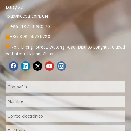
Daisy Xu
Jxu@nicepal.com. CN
+86- 13719230270

+86-898-66736780

No.9 Chengli Street, Wutong Road, Distrito Longhua, Ciudad

de Haikou, Hainan, China