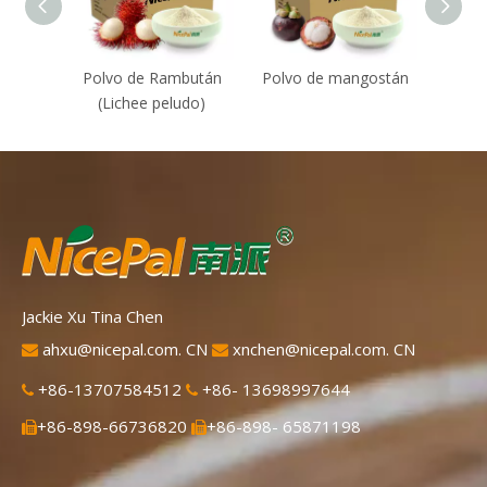
Polvo de Rambután
Polvo de mangostán
Mon 
(Lichee peludo)
Powd
Jackie Xu Tina Chen
ahxu@nicepal.com. CN
xnchen@nicepal.com. CN


+86-13707584512
+86- 13698997644


+86-898-66736820
+86-898- 65871198

