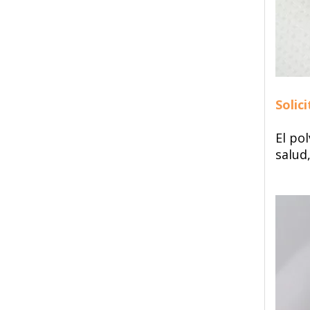
Solic
El po
salud,