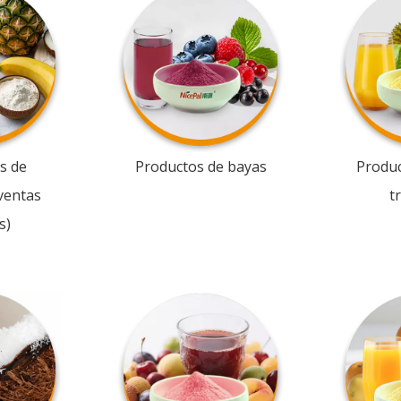
s de
Productos de bayas
Produc
ventas
t
s)