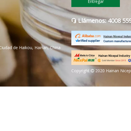
Entregar
Llámenos: 4008 55

Ciudad de Haikou, Hainan, China
Copyright
2020 Hainan Nicepa
