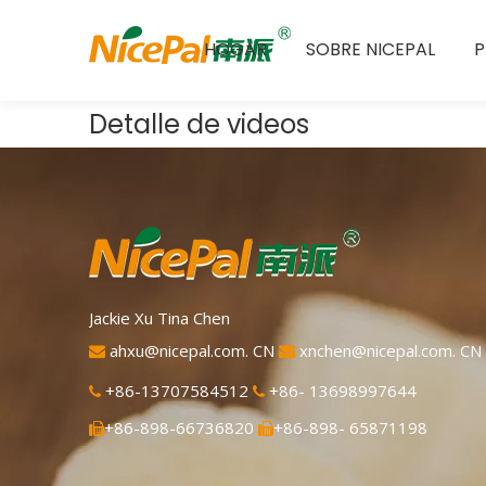
HOGAR
SOBRE NICEPAL
Detalle de videos
Jackie Xu Tina Chen
ahxu@nicepal.com. CN
xnchen@nicepal.com. CN


+86-13707584512
+86- 13698997644


+86-898-66736820
+86-898- 65871198

