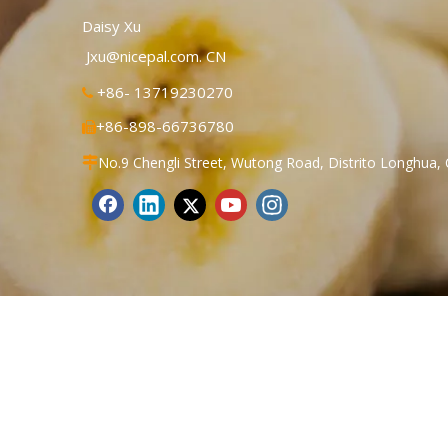
Daisy Xu
Jxu@nicepal.com. CN
+86- 13719230270

+86-898-66736780

No.9 Chengli Street, Wutong Road, Distrito Longhua, 
