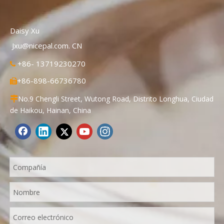
Daisy Xu
Jxu@nicepal.com. CN
+86- 13719230270

+86-898-66736780

No.9 Chengli Street, Wutong Road, Distrito Longhua, Ciudad

de Haikou, Hainan, China