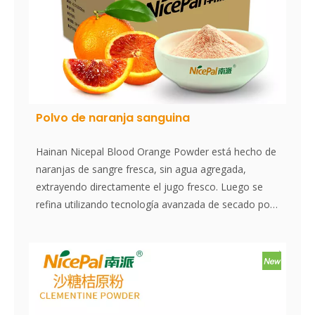
Polvo de naranja sanguina
Hainan Nicepal Blood Orange Powder está hecho de
naranjas de sangre fresca, sin agua agregada,
extrayendo directamente el jugo fresco. Luego se
refina utilizando tecnología avanzada de secado por
pulverización, preservando efectivamente el
contenido nutricional y el aroma de la naranja
sanguina. El polvo se disuelve al instante, es
conveniente de usar y es un excelente ingrediente
alimentario. Sin aditivos, sin esencia.
El naranja sanguina es una variedad de naranja con