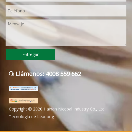
Entregar
Llámenos: 4008 559 662

Copyright
2020 Hainan Nicepal Industry Co., Ltd.

Tecnología de
Leadong