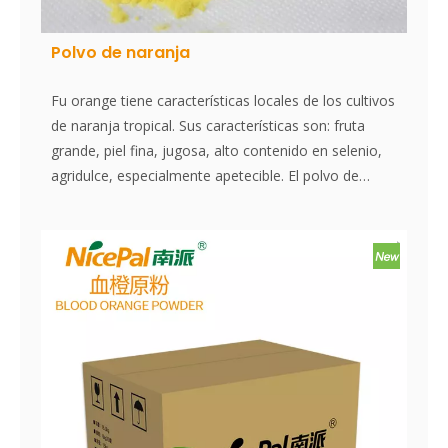
Polvo de naranja
Fu orange tiene características locales de los cultivos
de naranja tropical. Sus características son: fruta
grande, piel fina, jugosa, alto contenido en selenio,
agridulce, especialmente apetecible. El polvo de
naranja Nicepal se selecciona de la naranja fresca de
Hainan elaborada con la tecnología y el
procesamiento de secado por aspersión más
avanzados del mundo, que mantiene bien su
nutrición y aroma de naranja fresca. Disuelto
instantáneamente, fácil de usar.