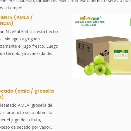
le. Por supuesto, también es esencial nuestro perfecto servicio post
os a tiempo!
IENTE (AMLA /
NDIA)
nan NicePal Emblica está hecho
ca, sin agua agregada,
ctamente el jugo fresco. Luego
ando tecnología avanzada de
erización, preservando
 contenido nutricional y el
. El polvo se disuelve al
veniente de usar y es un
iente alimentario. Sin aditivos,
ecado (amla / grosella
a)
llanthus emblica, también
Emblic, Emblic Myrobalan,
desatado AMLA (grosella de
a Goosberry, Malacca Tree o
es el producto seco obtenido
ito आमलकी, es un árbol
er el jugo de la fruta,
a familia Phyllanthaceae. Su
roceso de secado por vapor.