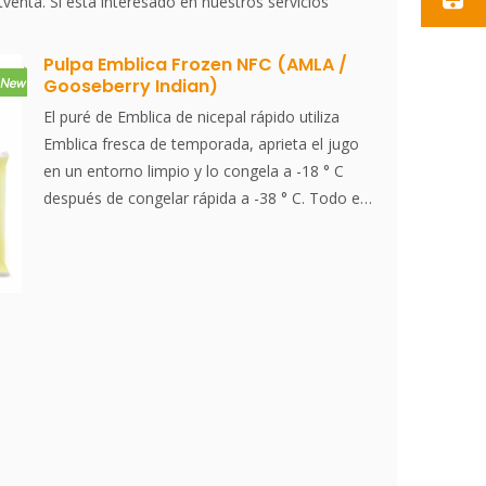
venta. Si está interesado en nuestros servicios
Pulpa Emblica Frozen NFC (AMLA /
Gooseberry Indian)
El puré de Emblica de nicepal rápido utiliza
Emblica fresca de temporada, aprieta el jugo
en un entorno limpio y lo congela a -18 ° C
después de congelar rápida a -38 ° C. Todo el
proceso desde el jugo hasta la congelación
rápida se completa en 30 minutos, reteniendo
efectivamente el sabor fresco y el contenido
nutricional de Emblica. Phyllanthus emblica,
también conocido como Emblic, Emblic
Myrobalan, Myrobalan, India Gooseberry,
Malacca Tree o Amla, del sánscrito आमलकी, es
un árbol caducifolio de la familia
Phyllanthaceae. Su rango nativo es Tropical y
Southern Asia.