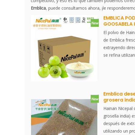
competitivo, y eso es lo que también podemos ofrecer
Emblica
, puede consultarnos ahora, ¡le responderem
EMBLICA POD
GOOSABELA I
El polvo de Hai
de Emblica fres
extrayendo dire
se refina utiliz
secado por pulv
efectivamente el
aroma de Emblica
instante, es con
excelente ingred
Emblica des
grosera indi
sin esencia. Phy
conocido como 
Hainan Nicepal 
Myrobalan, Indi
grosella india) 
Amla, del sánscr
después de extra
caducifolio de l
utilizando un p