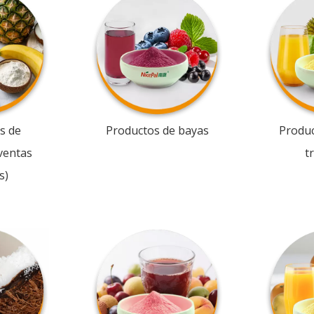
s de
Productos de bayas
Produc
ventas
t
s)