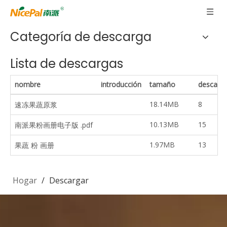
Categoría de descarga
Lista de descargas
nombre
introducción
tamaño
descarg
18.14MB
8
速冻果蔬原浆
10.13MB
15
南派果粉画册电子版 .pdf
1.97MB
13
果蔬 粉 画册
Hogar
/
Descargar