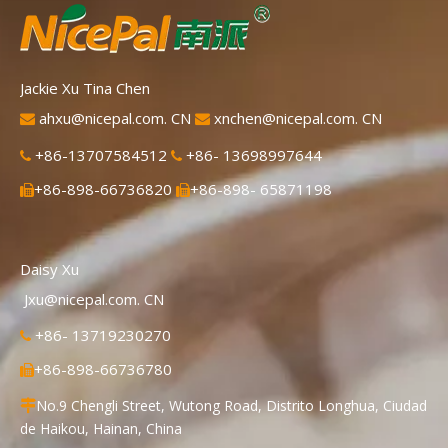
Jackie Xu Tina Chen
ahxu@nicepal.com. CN
xnchen@nicepal.com. CN


+86-13707584512
+86- 13698997644


+86-898-66736820
+86-898- 65871198


Daisy Xu
Jxu@nicepal.com. CN
+86- 13719230270

+86-898-66736780

No.9 Chengli Street, Wutong Road, Distrito Longhua, Ciudad

de Haikou, Hainan, China