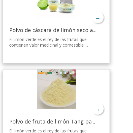
→
Polvo de cáscara de limón seco a granel
El limón verde es el rey de las frutas que
contienen valor medicinal y comestible.
Nicepal Lemon Powder se selecciona de
limón verde fresco de Hainan, elaborado con
la tecnología y el procesamiento de secado
por aspersión más avanzados del mundo,
que mantiene bien su nutrición y aroma a
limón fresco. Disuelto instantáneamente,
fácil de usar.
→
Polvo de fruta de limón Tang para gelatina
El limón verde es el rey de las frutas que