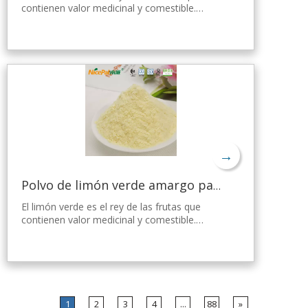
contienen valor medicinal y comestible.
Nicepal Lemon Powder se selecciona de
limón verde fresco de Hainan, elaborado con
la tecnología y el procesamiento de secado
por aspersión más avanzados del mundo,
que mantiene bien su nutrición y aroma a
limón fresco. Disuelto instantáneamente,
fácil de usar.
→
Polvo de limón verde amargo para bajar de peso
El limón verde es el rey de las frutas que
contienen valor medicinal y comestible.
Nicepal Lemon Powder se selecciona de
limón verde fresco de Hainan, elaborado con
la tecnología y el procesamiento de secado
por aspersión más avanzados del mundo,
que mantiene bien su nutrición y aroma a
limón fresco. Disuelto instantáneamente,
1
2
3
4
...
88
»