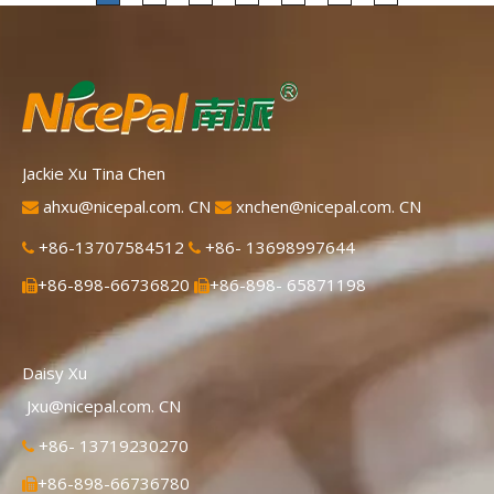
fácil de usar.
Jackie Xu Tina Chen
ahxu@nicepal.com. CN
xnchen@nicepal.com. CN


+86-13707584512
+86- 13698997644


+86-898-66736820
+86-898- 65871198


Daisy Xu
Jxu@nicepal.com. CN
+86- 13719230270

+86-898-66736780
