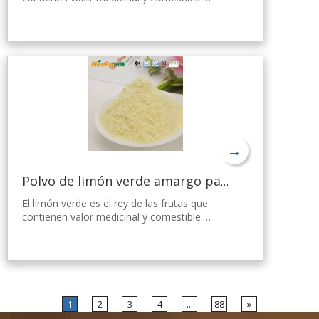
Nicepal Lemon Powder se selecciona de
limón verde fresco de Hainan, elaborado con
la tecnología y el procesamiento de secado
por aspersión más avanzados del mundo,
que mantiene bien su nutrición y aroma a
limón fresco. Disuelto instantáneamente,
fácil de usar.
→
Polvo de limón verde amargo para bajar de peso
El limón verde es el rey de las frutas que
contienen valor medicinal y comestible.
Nicepal Lemon Powder se selecciona de
limón verde fresco de Hainan, elaborado con
la tecnología y el procesamiento de secado
por aspersión más avanzados del mundo,
que mantiene bien su nutrición y aroma a
limón fresco. Disuelto instantáneamente,
1
2
3
4
...
88
»
fácil de usar.