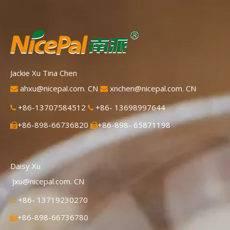
Jackie Xu Tina Chen
ahxu@nicepal.com. CN
xnchen@nicepal.com. CN


+86-13707584512
+86- 13698997644


+86-898-66736820
+86-898- 65871198


Daisy Xu
Jxu@nicepal.com. CN
+86- 13719230270

+86-898-66736780
