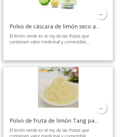
→
Polvo de cáscara de limón seco a granel
El limón verde es el rey de las frutas que
contienen valor medicinal y comestible.
Nicepal Lemon Powder se selecciona de
limón verde fresco de Hainan, elaborado con
la tecnología y el procesamiento de secado
por aspersión más avanzados del mundo,
que mantiene bien su nutrición y aroma a
limón fresco. Disuelto instantáneamente,
fácil de usar.
→
Polvo de fruta de limón Tang para gelatina
El limón verde es el rey de las frutas que
contienen valor medicinal y comestible.