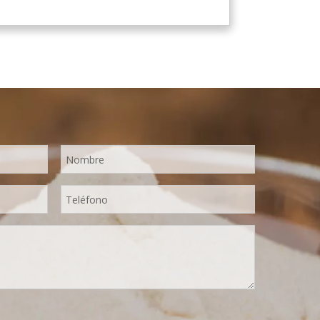
limón verde fresco de Hainan, elaborado
con la tecnología y el procesamiento de
secado por aspersión más avanzados del
mundo, que mantiene bien su nutrición y
aroma a limón fresco. Disuelto
instantáneamente, fácil de usar.