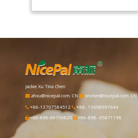
limón verde fresco de Hainan, elaborado
con la tecnología y el procesamiento de
secado por aspersión más avanzados del
mundo, que mantiene bien su nutrición y
aroma a limón fresco. Disuelto
instantáneamente, fácil de usar.
Jackie Xu Tina Chen
ahxu@nicepal.com. CN
xnchen@nicepal.com. CN


+86-13707584512
+86- 13698997644


+86-898-66736820
+86-898- 65871198

