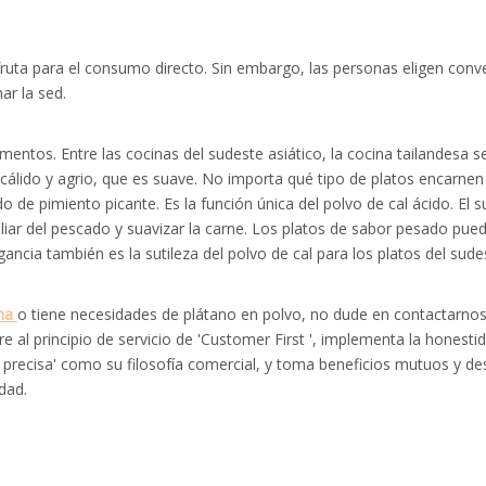
uta para el consumo directo. Sin embargo, las personas eligen convert
ar la sed.
ntos. Entre las cocinas del sudeste asiático, la cocina tailandesa s
 cálido y agrio, que es suave. No importa qué tipo de platos encarnen 
ado de pimiento picante. Es la función única del polvo de cal ácido. El
uliar del pescado y suavizar la carne. Los platos de sabor pesado pued
ancia también es la sutileza del polvo de cal para los platos del sudes
ima
o tiene necesidades de plátano en polvo, no dude en contactarnos.
al principio de servicio de 'Customer First ', implementa la honestida
ga precisa' como su filosofía comercial, y toma beneficios mutuos y
dad.