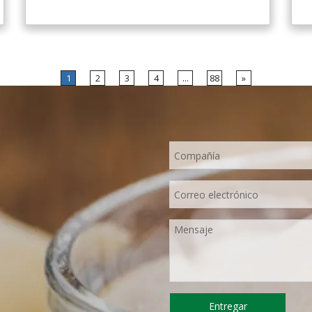
limón verde fresco de Hainan, elaborado
con la tecnología y el procesamiento de
secado por aspersión más avanzados del
mundo, que mantiene bien su nutrición y
aroma a limón fresco. Disuelto
instantáneamente, fácil de usar.
1
2
3
4
...
88
»
Entregar