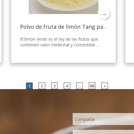
→
Polvo de fruta de limón Tang para gelatina
El limón verde es el rey de las frutas que
contienen valor medicinal y comestible.
Nicepal Lemon Powder se selecciona de
limón verde fresco de Hainan, elaborado
con la tecnología y el procesamiento de
secado por aspersión más avanzados del
mundo, que mantiene bien su nutrición y
aroma a limón fresco. Disuelto
instantáneamente, fácil de usar.
1
2
3
4
...
88
»