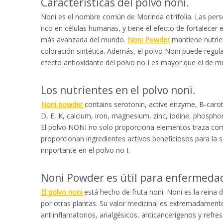
Características del polvo noni.
Noni es el nombre común de Morinda citrifolia. Las pers
rico en células humanas, y tiene el efecto de fortalece
más avanzada del mundo.
Noni Powder
mantiene nutrien
coloración sintética. Además, el polvo Noni puede regular 
efecto antioxidante del polvo no I es mayor que el de mu
Los nutrientes en el polvo noni.
Noni powder
contains serotonin, active enzyme, B-caroten
D, E, K, calcium, iron, magnesium, zinc, iodine, phosph
El polvo NONI no solo proporciona elementos traza como
proporcionan ingredientes activos beneficiosos para la s
importante en el polvo no I.
Noni Powder es útil para enfermeda
El polvo noni
está hecho de fruta noni. Noni es la reina d
por otras plantas. Su valor medicinal es extremadamen
antiinflamatorios, analgésicos, anticancerígenos y refre