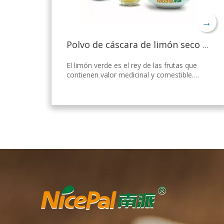
→
Polvo de cáscara de limón seco a granel
El limón verde es el rey de las frutas que
contienen valor medicinal y comestible.
Nicepal Lemon Powder se selecciona de
limón verde fresco de Hainan, elaborado
con la tecnología y el procesamiento de
secado por aspersión más avanzados del
mundo, que mantiene bien su nutrición y
aroma a limón fresco. Disuelto
instantáneamente, fácil de usar.