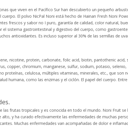
onas que viven en el Pacífico Sur han descubierto un pequeño arbusto 
r el cuerpo. El polvo NicPal Noni está hecho de Hainan Fresh Noni Po
tes frescos y sabor no I puro, garantía de calidad, color natural, bue
el sistema gastrointestinal y digestivo del cuerpo, como gastroenteriti
chos antioxidantes. Es incluso superior al 30% de las semillas de uva
e, nicotine, protein, carbonate, folic acid, biotin, pantothenic acid, 
orus, copper, chromium, manganese, sulfur, sodium, potasio, selenio,
 proteínas, celulosa, múltiples vitaminas, minerales, etc., que son
alud humana, como las enzimas y el ciclón. El papel del cuerpo. Entre
des.
e las frutas tropicales y es conocida en todo el mundo. Noni Fruit se l
te alto, y ha curado efectivamente las enfermedades de muchas perso
scantes. Muchas enfermedades van acompañadas de dolor e inflamación.