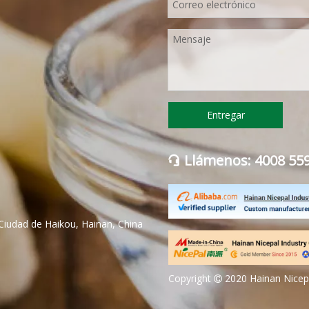
Entregar
Llámenos: 4008 55

Ciudad de Haikou, Hainan, China
Copyright
2020 Hainan Nicepa
