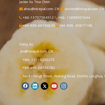
Jackie Xu Tina Chen
ahxu@nicepal.com. CN
xnchen@nicepal.com. CN


+86-13707584512
+86- 13698997644


+86-898-66736820
+86-898- 65871198


Daisy Xu
Jxu@nicepal.com. CN
+86- 13719230270

+86-898-66736780

No.9 Chengli Street, Wutong Road, Distrito Longhua, 
