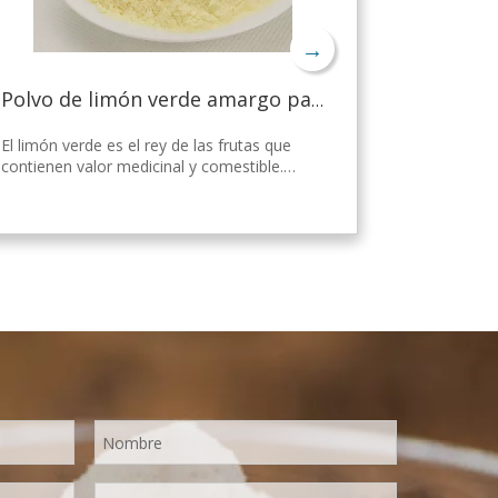
→
Polvo de limón verde amargo para bajar de peso
El limón verde es el rey de las frutas que
contienen valor medicinal y comestible.
Nicepal Lemon Powder se selecciona de
limón verde fresco de Hainan, elaborado
con la tecnología y el procesamiento de
secado por aspersión más avanzados del
mundo, que mantiene bien su nutrición y
aroma a limón fresco. Disuelto
instantáneamente, fácil de usar.