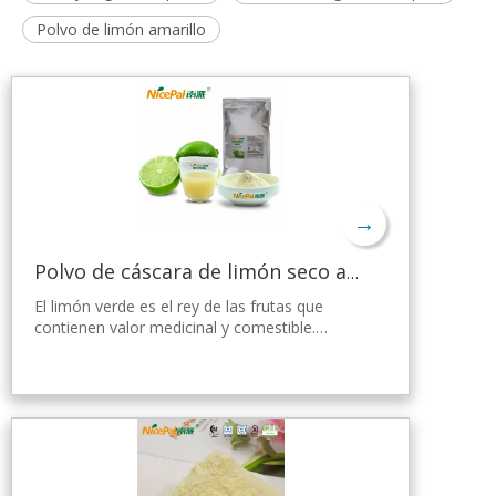
Polvo de limón amarillo
→
Polvo de cáscara de limón seco a granel
El limón verde es el rey de las frutas que
contienen valor medicinal y comestible.
Nicepal Lemon Powder se selecciona de
limón verde fresco de Hainan, elaborado con
la tecnología y el procesamiento de secado
por aspersión más avanzados del mundo,
que mantiene bien su nutrición y aroma a
limón fresco. Disuelto instantáneamente,
fácil de usar.