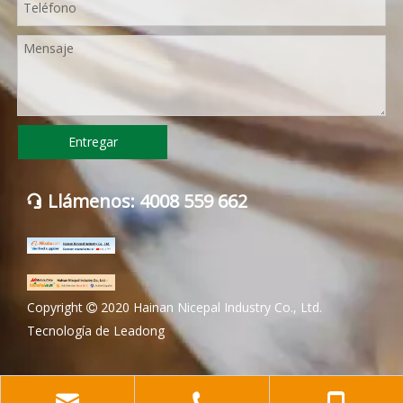
Entregar
Llámenos: 4008 559 662

Copyright
2020 Hainan Nicepal Industry Co., Ltd.

Tecnología de
Leadong