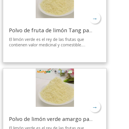
→
Polvo de fruta de limón Tang para gelatina
El limón verde es el rey de las frutas que
contienen valor medicinal y comestible.
Nicepal Lemon Powder se selecciona de
limón verde fresco de Hainan, elaborado con
la tecnología y el procesamiento de secado
por aspersión más avanzados del mundo,
que mantiene bien su nutrición y aroma a
limón fresco. Disuelto instantáneamente,
fácil de usar.
→
Polvo de limón verde amargo para bajar de peso
El limón verde es el rey de las frutas que