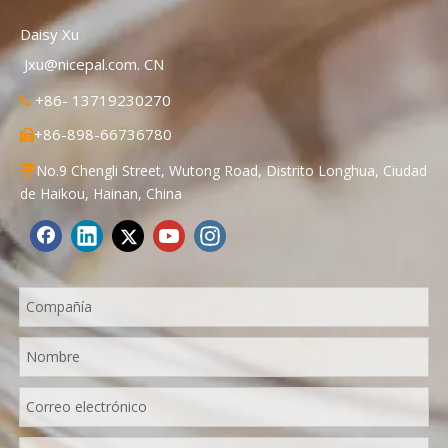
Daisy Xu
Jxu@nicepal.com. CN
+86- 13719230270

+86-898-66736780

No.9 Chengli Street, Wutong Road, Distrito Longhua, Ciudad

de Haikou, Hainan, China