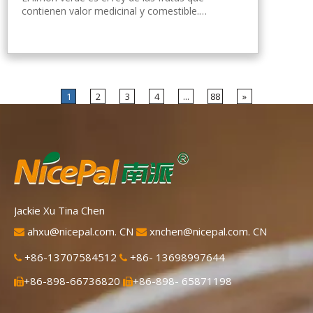
contienen valor medicinal y comestible.
Nicepal Lemon Powder se selecciona de
limón verde fresco de Hainan, elaborado con
la tecnología y el procesamiento de secado
por aspersión más avanzados del mundo,
que mantiene bien su nutrición y aroma a
limón fresco. Disuelto instantáneamente,
1
2
3
4
...
88
»
fácil de usar.
Jackie Xu Tina Chen
ahxu@nicepal.com. CN
xnchen@nicepal.com. CN


+86-13707584512
+86- 13698997644


+86-898-66736820
+86-898- 65871198

