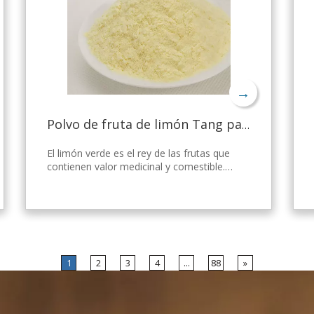
→
Polvo de fruta de limón Tang para gelatina
El limón verde es el rey de las frutas que
contienen valor medicinal y comestible.
Nicepal Lemon Powder se selecciona de
limón verde fresco de Hainan, elaborado
con la tecnología y el procesamiento de
secado por aspersión más avanzados del
mundo, que mantiene bien su nutrición y
aroma a limón fresco. Disuelto
instantáneamente, fácil de usar.
1
2
3
4
...
88
»