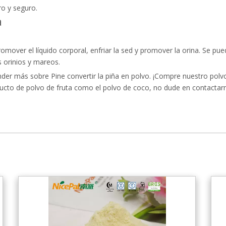
ro y seguro.
a
, promover el líquido corporal, enfriar la sed y promover la orina. Se p
s orinios y mareos.
er más sobre Pine convertir la piña en polvo. ¡Compre nuestro polv
roducto de polvo de fruta como el polvo de coco, no dude en contacta