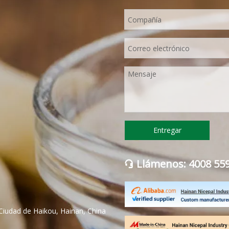
Entregar
Llámenos: 4008 55

Ciudad de Haikou, Hainan, China