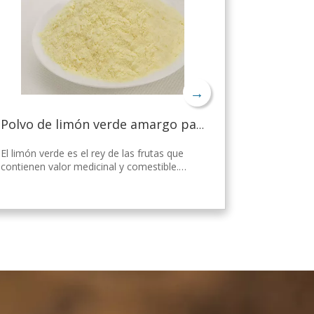
→
Polvo de limón verde amargo para bajar de peso
El limón verde es el rey de las frutas que
contienen valor medicinal y comestible.
Nicepal Lemon Powder se selecciona de
limón verde fresco de Hainan, elaborado
con la tecnología y el procesamiento de
secado por aspersión más avanzados del
mundo, que mantiene bien su nutrición y
aroma a limón fresco. Disuelto
instantáneamente, fácil de usar.