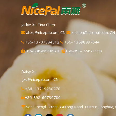
Jackie Xu Tina Chen
ahxu@nicepal.com. CN
xnchen@nicepal.com. CN


+86-13707584512
+86- 13698997644


+86-898-66736820
+86-898- 65871198


Daisy Xu
Jxu@nicepal.com. CN
+86- 13719230270

+86-898-66736780

No.9 Chengli Street, Wutong Road, Distrito Longhua, 
