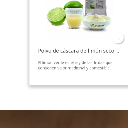
→
Polvo de cáscara de limón seco a granel
El limón verde es el rey de las frutas que
contienen valor medicinal y comestible.
Nicepal Lemon Powder se selecciona de
limón verde fresco de Hainan, elaborado
con la tecnología y el procesamiento de
secado por aspersión más avanzados del
mundo, que mantiene bien su nutrición y
aroma a limón fresco. Disuelto
instantáneamente, fácil de usar.