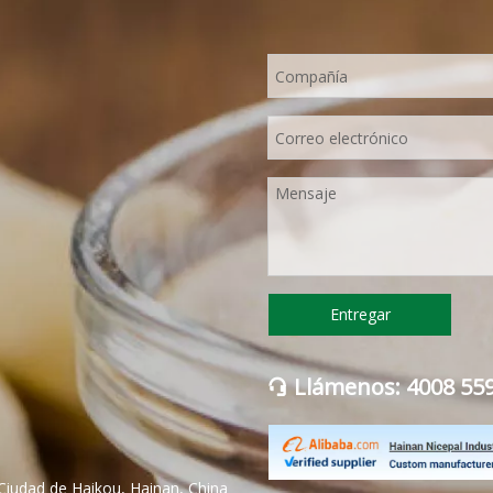
Entregar
Llámenos: 4008 55

Ciudad de Haikou, Hainan, China