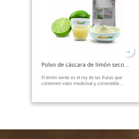
→
Polvo de cáscara de limón seco a granel
El limón verde es el rey de las frutas que
contienen valor medicinal y comestible.
Nicepal Lemon Powder se selecciona de
limón verde fresco de Hainan, elaborado
con la tecnología y el procesamiento de
secado por aspersión más avanzados del
mundo, que mantiene bien su nutrición y
aroma a limón fresco. Disuelto
instantáneamente, fácil de usar.