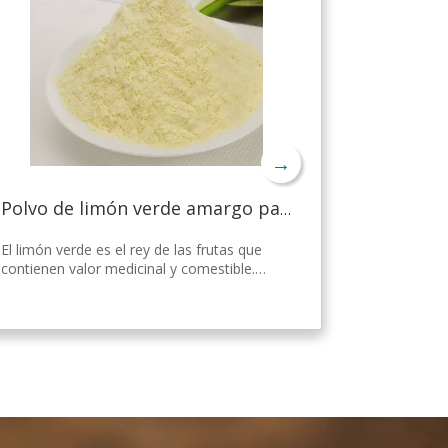
→
Polvo de limón verde amargo para bajar de peso
El limón verde es el rey de las frutas que
contienen valor medicinal y comestible.
Nicepal Lemon Powder se selecciona de
limón verde fresco de Hainan, elaborado
con la tecnología y el procesamiento de
secado por aspersión más avanzados del
mundo, que mantiene bien su nutrición y
aroma a limón fresco. Disuelto
instantáneamente, fácil de usar.