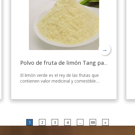
→
Polvo de fruta de limón Tang para gelatina
El limón verde es el rey de las frutas que
contienen valor medicinal y comestible.
Nicepal Lemon Powder se selecciona de
limón verde fresco de Hainan, elaborado
con la tecnología y el procesamiento de
secado por aspersión más avanzados del
mundo, que mantiene bien su nutrición y
aroma a limón fresco. Disuelto
instantáneamente, fácil de usar.
1
2
3
4
...
88
»