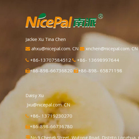
Jackie Xu Tina Chen
ahxu@nicepal.com. CN
xnchen@nicepal.com. CN


+86-13707584512
+86- 13698997644


+86-898-66736820
+86-898- 65871198


Daisy Xu
Jxu@nicepal.com. CN
+86- 13719230270

+86-898-66736780

No.9 Chengli Street, Wutong Road, Distrito Longhua, 
