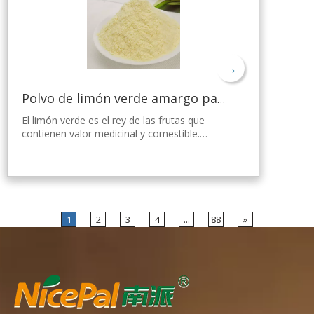
fácil de usar.
→
Polvo de limón verde amargo para bajar de peso
El limón verde es el rey de las frutas que
contienen valor medicinal y comestible.
Nicepal Lemon Powder se selecciona de
limón verde fresco de Hainan, elaborado con
la tecnología y el procesamiento de secado
por aspersión más avanzados del mundo,
que mantiene bien su nutrición y aroma a
limón fresco. Disuelto instantáneamente,
1
2
3
4
...
88
»
fácil de usar.