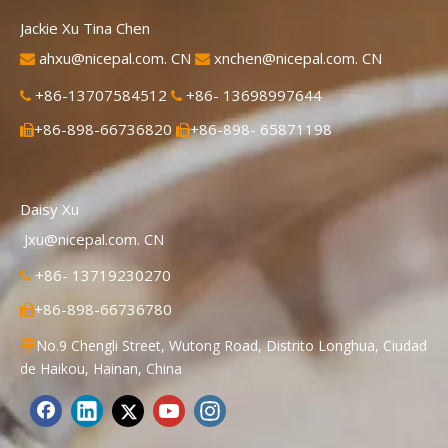
Jackie Xu Tina Chen
ahxu@nicepal.com. CN
xnchen@nicepal.com. CN


+86-13707584512
+86- 13698997644


+86-898-66736820
+86-898- 65871198


Daisy Xu
Jxu@nicepal.com. CN
+86- 13719230270

+86-898-66736780

No.9 Chengli Street, Wutong Road, Distrito Longhua, Ciudad

de Haikou, Hainan, China