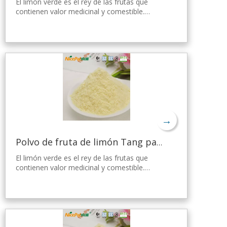
El limón verde es el rey de las frutas que
contienen valor medicinal y comestible.
Nicepal Lemon Powder se selecciona de
limón verde fresco de Hainan, elaborado con
la tecnología y el procesamiento de secado
por aspersión más avanzados del mundo,
que mantiene bien su nutrición y aroma a
limón fresco. Disuelto instantáneamente,
fácil de usar.
→
Polvo de fruta de limón Tang para gelatina
El limón verde es el rey de las frutas que
contienen valor medicinal y comestible.
Nicepal Lemon Powder se selecciona de
limón verde fresco de Hainan, elaborado con
la tecnología y el procesamiento de secado
por aspersión más avanzados del mundo,
que mantiene bien su nutrición y aroma a
limón fresco. Disuelto instantáneamente,