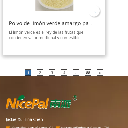
→
Polvo de limón verde amargo para bajar de peso
El limón verde es el rey de las frutas que
contienen valor medicinal y comestible.
Nicepal Lemon Powder se selecciona de
limón verde fresco de Hainan, elaborado con
la tecnología y el procesamiento de secado
por aspersión más avanzados del mundo,
que mantiene bien su nutrición y aroma a
limón fresco. Disuelto instantáneamente,
1
2
3
4
...
88
»
fácil de usar.
Jackie Xu Tina Chen
ahxu@nicepal.com. CN
xnchen@nicepal.com. CN

