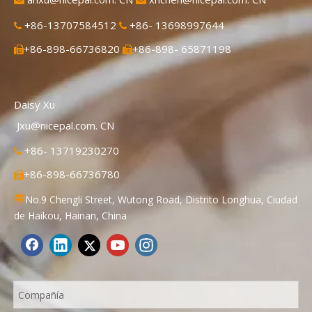
+86-13707584512
+86- 13698997644


+86-898-66736820
+86-898- 65871198


Daisy Xu
Jxu@nicepal.com. CN
+86- 13719230270

+86-898-66736780

No.9 Chengli Street, Wutong Road, Distrito Longhua, Ciudad

de Haikou, Hainan, China