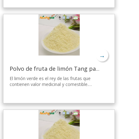
limón verde fresco de Hainan, elaborado con
la tecnología y el procesamiento de secado
por aspersión más avanzados del mundo,
que mantiene bien su nutrición y aroma a
limón fresco. Disuelto instantáneamente,
fácil de usar.
→
Polvo de fruta de limón Tang para gelatina
El limón verde es el rey de las frutas que
contienen valor medicinal y comestible.
Nicepal Lemon Powder se selecciona de
limón verde fresco de Hainan, elaborado con
la tecnología y el procesamiento de secado
por aspersión más avanzados del mundo,
que mantiene bien su nutrición y aroma a
limón fresco. Disuelto instantáneamente,
fácil de usar.