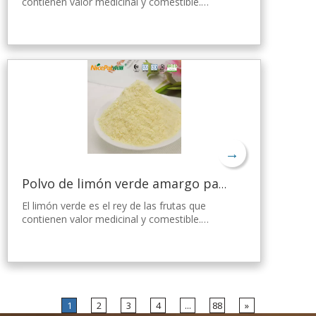
contienen valor medicinal y comestible.
Nicepal Lemon Powder se selecciona de
limón verde fresco de Hainan, elaborado con
la tecnología y el procesamiento de secado
por aspersión más avanzados del mundo,
que mantiene bien su nutrición y aroma a
limón fresco. Disuelto instantáneamente,
fácil de usar.
→
Polvo de limón verde amargo para bajar de peso
El limón verde es el rey de las frutas que
contienen valor medicinal y comestible.
Nicepal Lemon Powder se selecciona de
limón verde fresco de Hainan, elaborado con
la tecnología y el procesamiento de secado
por aspersión más avanzados del mundo,
que mantiene bien su nutrición y aroma a
limón fresco. Disuelto instantáneamente,
1
2
3
4
...
88
»
fácil de usar.