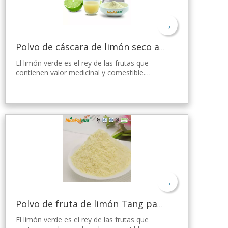
→
Polvo de cáscara de limón seco a granel
El limón verde es el rey de las frutas que
contienen valor medicinal y comestible.
Nicepal Lemon Powder se selecciona de
limón verde fresco de Hainan, elaborado con
la tecnología y el procesamiento de secado
por aspersión más avanzados del mundo,
que mantiene bien su nutrición y aroma a
limón fresco. Disuelto instantáneamente,
fácil de usar.
→
Polvo de fruta de limón Tang para gelatina
El limón verde es el rey de las frutas que