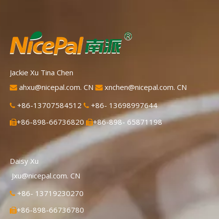
Jackie Xu Tina Chen
ahxu@nicepal.com. CN
xnchen@nicepal.com. CN


+86-13707584512
+86- 13698997644


+86-898-66736820
+86-898- 65871198


Daisy Xu
Jxu@nicepal.com. CN
+86- 13719230270

+86-898-66736780
