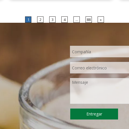
secado por aspersión más avanzados del
mundo, que mantiene bien su nutrición y
aroma a limón fresco. Disuelto
instantáneamente, fácil de usar.
1
2
3
4
...
88
»
Entregar