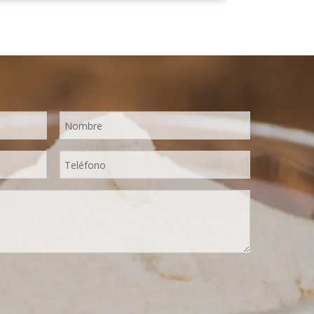
secado por aspersión más avanzados del
mundo, que mantiene bien su nutrición y
aroma a limón fresco. Disuelto
instantáneamente, fácil de usar.