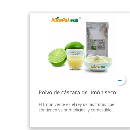
→
Polvo de cáscara de limón seco a granel
El limón verde es el rey de las frutas que
contienen valor medicinal y comestible.
Nicepal Lemon Powder se selecciona de
limón verde fresco de Hainan, elaborado
con la tecnología y el procesamiento de