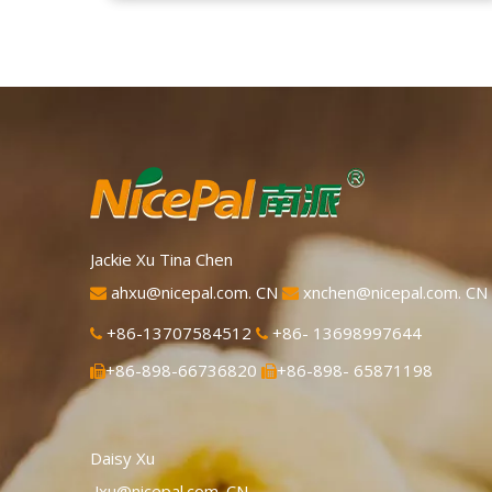
secado por aspersión más avanzados del
mundo, que mantiene bien su nutrición y
aroma a limón fresco. Disuelto
instantáneamente, fácil de usar.
Jackie Xu Tina Chen
ahxu@nicepal.com. CN
xnchen@nicepal.com. CN


+86-13707584512
+86- 13698997644


+86-898-66736820
+86-898- 65871198


Daisy Xu
Jxu@nicepal.com. CN