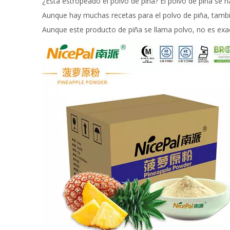
¿Está estropeado el polvo de piña? El polvo de piña se h
Aunque hay muchas recetas para el polvo de piña, tambié
Aunque este producto de piña se llama polvo, no es exac