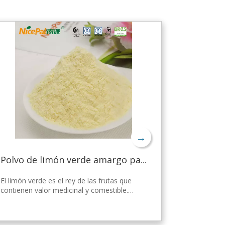
→
Polvo de limón verde amargo para bajar de peso
El limón verde es el rey de las frutas que
contienen valor medicinal y comestible.
Nicepal Lemon Powder se selecciona de
limón verde fresco de Hainan, elaborado
con la tecnología y el procesamiento de