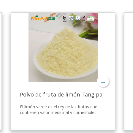
→
Polvo de fruta de limón Tang para gelatina
El limón verde es el rey de las frutas que
contienen valor medicinal y comestible.
Nicepal Lemon Powder se selecciona de
limón verde fresco de Hainan, elaborado
con la tecnología y el procesamiento de