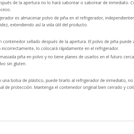
pués de la apertura no lo hará saborear o saborear de inmediato. Con
oceso.
erador es almacenar polvo de piña en el refrigerador, independientem
dez, extendiendo así la vida útil del producto.
n contenedor sellado después de la apertura. El polvo de piña puede ab
incorrectamente, lo colocará rápidamente en el refrigerador.
asiada piña en polvo y no tiene planes de usarlos en el futuro cerca
vo sin gluten.
 o una bolsa de plástico, puede tirarlo al refrigerador de inmediato, n
al de protección. Mantenga el contenedor original bien cerrado y coló